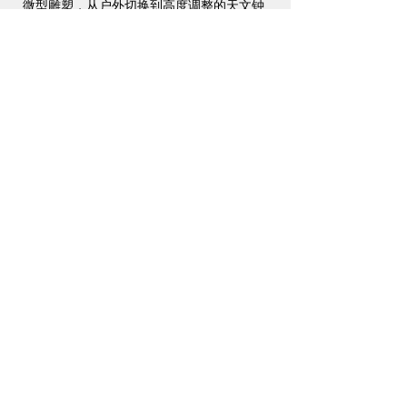
微型雕塑，从户外切换到高度调整的天文钟
表的外壳体积，所有这些都具有平衡和天
赋。
Alec Monopoly不仅仅是概念。 他擅长工艺，
涂鸦艺术家也应如此。 他不但监督制造天体
系列Alec Monopoly腕表，他也是腕表中设计
的每一个小雕像的唯一手绘工匠。
IPPO GROUP LIMITED
Tel:
+852 2368 9733
Email:
info@ippo-group.com
7/F Metropole Building,
57 Peking Road, Tsim Sha Tsui, Kowloon, Hong Kong