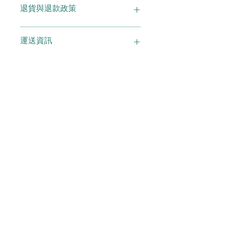
退貨與退款政策
多資訊，例如尺寸、材料、保固和清洗
說明。另外，您也可在此處形容產品的
獨特之處，以及可給客戶帶來的好處。
這是退貨與退款政策，適合向客戶解釋
運送資訊
買家總是希望能在購買之前清楚了解產
如何處理不滿意的產品。撰寫政策時，
品。所以請盡量提供資訊，讓顧客有信
請盡量開門見山，以便建立互信，讓顧
心和决心購買產品。
客有信心購買您的產品。
這是個運送政策，適合加入與運送方
法、包裝和費用相關的資訊。撰寫政策
時，請盡量開門見山，以便建立互信，
讓顧客有信心購買您的產品。
IPPO GROUP LIMITED
Tel:
+852 2368 9733
Email:
info@ippo-group.com
7/F Metropole Building,
57 Peking Road, Tsim Sha Tsui, Kowloon, Hong Kong
Opening Hours: Monday-Friday 10:00am-8:00pm