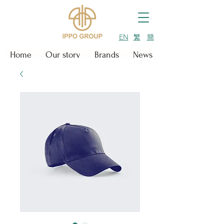
EN
繁
簡
Home
Our story
Brands
News & Events