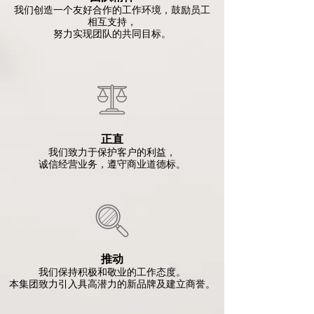
我们创造一个友好合作的工作环境，
鼓励员工
相互支持，
努力实现团队的共同目标。
正直
我们致力于保护客户的利益，
诚信经营业务，遵守商业道德标
。
推动
我们保持积极和敬业的工作态度。
本集团致力引入具高潜力的新品牌及建立商誉。