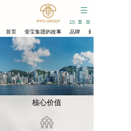
EN
繁
簡
首页
壹宝集团的故事
品牌
最新消息及活动
核心价值